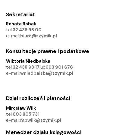
Sekretariat
Renata Robak
tel.
32 438 98 00
e-mail:
biuro@szymik.pl
Konsultacje prawne i podatkowe
Wiktoria Niedbalska
tel.
32 438 98 17
lub
693 901 676
e-mail:
wniedbalska@szymik.pl
Dział rozliczeń i płatności
Mirosław Wilk
tel.
603 805 731
e-mail:
mbwilk@szymik.pl
Menedżer działu księgowości