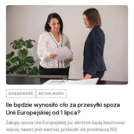
działalności gospodarczej wszystkie limity podatkowe liczą
się „od zera”. Tak nie jest.
KSIĘGOWOŚĆ
AKTUALNOŚCI
Ile będzie wynosiło cło za przesyłki spoza
Unii Europejskiej od 1 lipca?
Zakupy spoza Unii Europejskiej już wkrótce będą kosztować
więcej, nawet jeśli wartość przesyłki nie przekracza 150